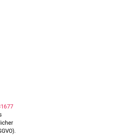
 81677
s
icher
SGVO).