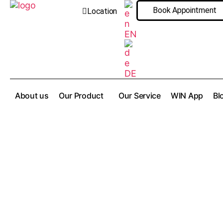
Book Appointment
Location
EN
DE
About us
Our Product
Our Service
WIN App
Bl