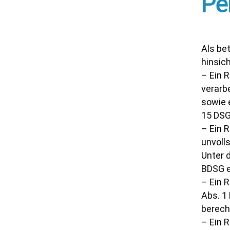
Pe
Als be
hinsic
– Ein 
verarb
sowie 
15 DSG
– Ein 
unvoll
Unter 
BDSG e
– Ein 
Abs. 1
berech
– Ein 