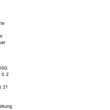
hte
er
uer
DSG.
 S. 2
. 21
irkung