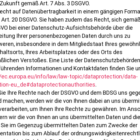
e Zukunft gemäß Art. 7 Abs. 3 DSGVO.
Recht auf Datenübertragbarkeit in einem gängigen Forma
Art. 20 DSGVO. Sie haben zudem das Recht, sich gemäß
VO bei einer Datenschutz-Aufsichtsbehörde über die
eitung Ihrer personenbezogenen Daten durch uns zu
eren, insbesondere in dem Mitgliedstaat Ihres gewöhn
haltsorts, Ihres Arbeitsplatzes oder des Orts des
lichen Verstoßes. Eine Liste der Datenschutzbehörden
führenden Informationen und Kontaktdaten finden Sie u
//ec.europa.eu/info/law/law-topic/dataprotection/data-
tion-eu_de#dataprotectionauthorities
.
ie Ihre Rechte nach der DSGVO und dem BDSG uns geg
d machen, werden wir die von Ihnen dabei an uns übermi
verarbeiten, um Ihnen Ihre Rechte zu gewähren. Im Ans
ern wir die von Ihnen an uns übermittelten Daten und di
 Sie im Gegenzug übermittelten Daten zum Zwecke der
ntation bis zum Ablauf der ordnungswidrigkeitenrecht