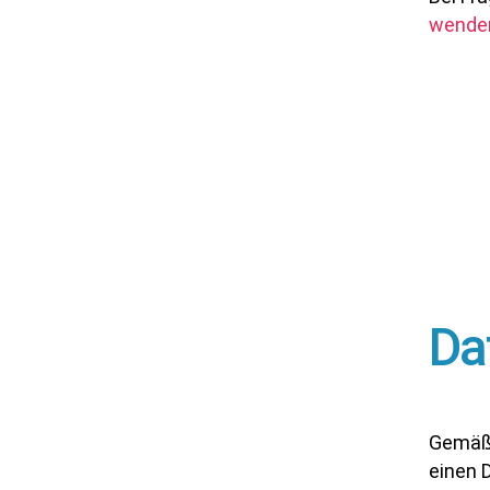
wende
Da
Gemäß 
einen 