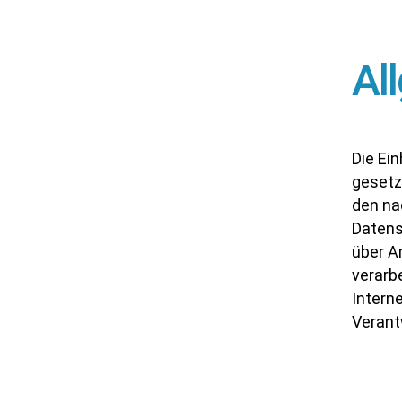
Al
Die Ei
gesetzl
den na
Datens
über A
verarb
Interne
Verant