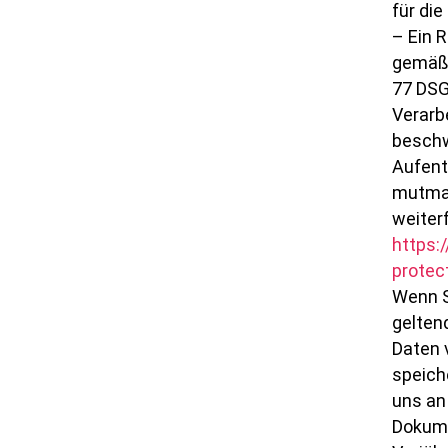
für di
– Ein 
gemäß 
77 DSG
Verarb
beschw
Aufent
mutmaß
weiter
https:
protec
Wenn S
gelten
Daten 
speich
uns an
Dokume