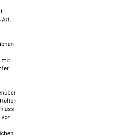
t
 Art.
lichen
 mit
nter
enüber
ttelten
chluss
e von
lichen